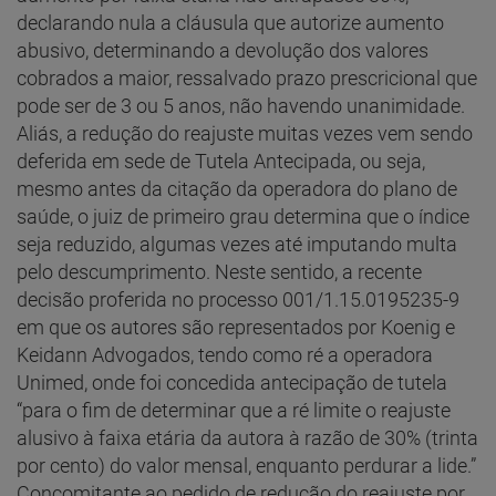
declarando nula a cláusula que autorize aumento
abusivo, determinando a devolução dos valores
cobrados a maior, ressalvado prazo prescricional que
pode ser de 3 ou 5 anos, não havendo unanimidade.
Aliás, a redução do reajuste muitas vezes vem sendo
deferida em sede de Tutela Antecipada, ou seja,
mesmo antes da citação da operadora do plano de
saúde, o juiz de primeiro grau determina que o índice
seja reduzido, algumas vezes até imputando multa
pelo descumprimento. Neste sentido, a recente
decisão proferida no processo 001/1.15.0195235-9
em que os autores são representados por Koenig e
Keidann Advogados, tendo como ré a operadora
Unimed, onde foi concedida antecipação de tutela
“para o fim de determinar que a ré limite o reajuste
alusivo à faixa etária da autora à razão de 30% (trinta
por cento) do valor mensal, enquanto perdurar a lide.”
Concomitante ao pedido de redução do reajuste por