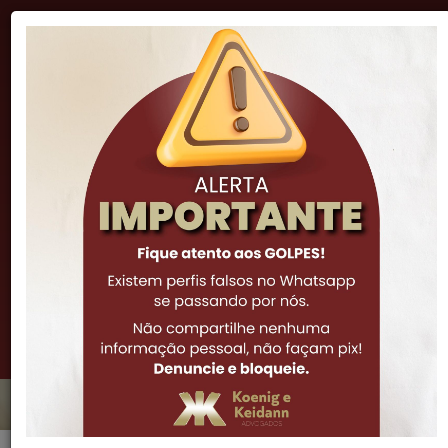
"A lei é inteligência, e sua função natural é impor o
procedimento correto e proibir a má ação."
Cicero
(51) 3341-7972
(51) 3061-0252
(51) 99973-6308