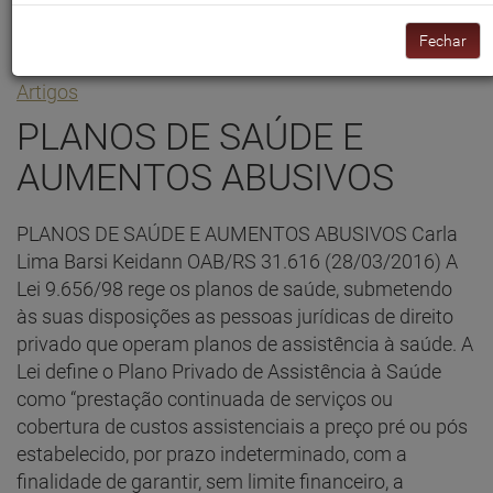
Fechar
Artigos
PLANOS DE SAÚDE E
AUMENTOS ABUSIVOS
PLANOS DE SAÚDE E AUMENTOS ABUSIVOS Carla
Lima Barsi Keidann OAB/RS 31.616 (28/03/2016) A
Lei 9.656/98 rege os planos de saúde, submetendo
às suas disposições as pessoas jurídicas de direito
privado que operam planos de assistência à saúde. A
Lei define o Plano Privado de Assistência à Saúde
como “prestação continuada de serviços ou
cobertura de custos assistenciais a preço pré ou pós
estabelecido, por prazo indeterminado, com a
finalidade de garantir, sem limite financeiro, a