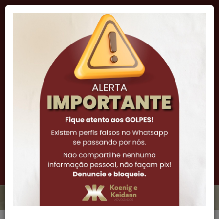
"A lei é inteligência, e sua função natural é impor o
procedimento correto e proibir a má ação."
Cicero
(51) 3341-7972
(51) 3061-0252
(51) 99973-6308