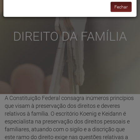
Fechar
DIREITO DA FAMÍLIA
A Constituição Federal consagra inúmeros princípios
que visam à preservação dos direitos e deveres
relativos à família. O escritório Koenig e Keidann é
especialista na preservação dos direitos pessoais e
familiares, atuando com o sigilo e a discrição que
este ramo do direito exige nas questões relativas a