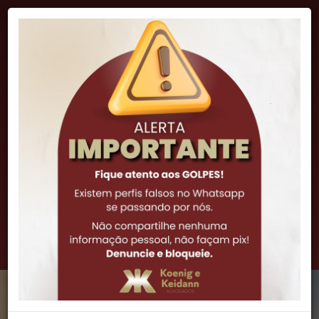
"A lei é inteligência, e sua função natural é impor o
procedimento correto e proibir a má ação."
Cicero
(51) 3341-7972
(51) 3061-0252
(51) 99973-6308