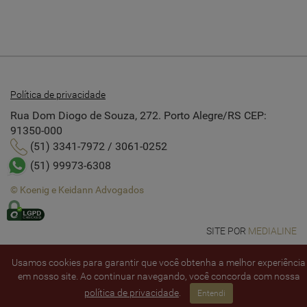
Política de privacidade
Rua Dom Diogo de Souza, 272. Porto Alegre/RS CEP:
91350-000
(51) 3341-7972 / 3061-0252
(51) 99973-6308
© Koenig e Keidann Advogados
SITE POR
MEDIALINE
Usamos cookies para garantir que você obtenha a melhor experiência
em nosso site. Ao continuar navegando, você concorda com nossa
política de privacidade
.
Entendi