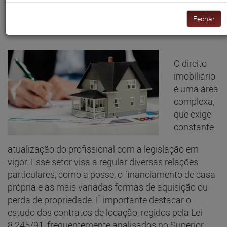
direito imobiliário
Fechar
04 DE JULY DE 2019
O direito
imobiliário
é uma área
complexa,
que exige
constante
atualização do profissional com a legislação em
vigor. Esse setor visa a regular diversas relações
particulares, como a posse, o financiamento de casa
própria e as mais variadas formas de aquisição ou
perda de propriedade. É importante destacar o
estudo dos contratos de locação, regidos pela Lei
8.245/91, frequentemente analisados no Superior