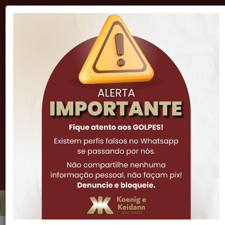
"A lei é inteligência, e sua função natural é impor o
procedimento correto e proibir a má ação."
Cicero
(51) 3341-7972
(51) 3061-0252
(51) 99973-6308
Notícias
Alienação Fiduciária