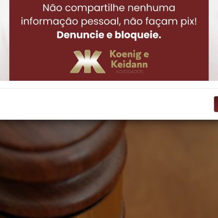
 conjugal e da união estável 
s