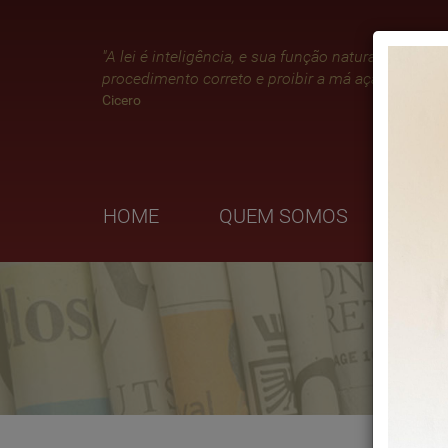
"A lei é inteligência, e sua função natural é impor 
procedimento correto e proibir a má ação."
Cicero
HOME
QUEM SOMOS
ÁRE