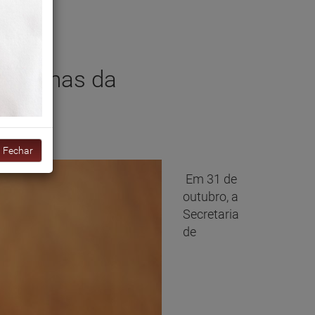
são temas da
Fechar
Em 31 de
outubro, a
Secretaria
de