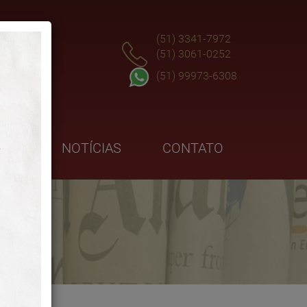
(51) 3341-7972
(51) 3061-0252
(51) 99973-6308
GOS
NOTÍCIAS
CONTATO