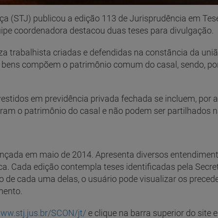
iça (STJ) publicou a edição 113 de Jurisprudência em Tese
quipe coordenadora destacou duas teses para divulgação.
za trabalhista criadas e defendidas na constância da un
e bens compõem o patrimônio comum do casal, sendo, po
estidos em previdência privada fechada se incluem, por an
gram o patrimônio do casal e não podem ser partilhados 
ançada em maio de 2014. Apresenta diversos entendimento
ca. Cada edição contempla teses identificadas pela Secret
o de cada uma delas, o usuário pode visualizar os prece
mento.
www.stj.jus.br/SCON/jt/
e clique na barra superior do site