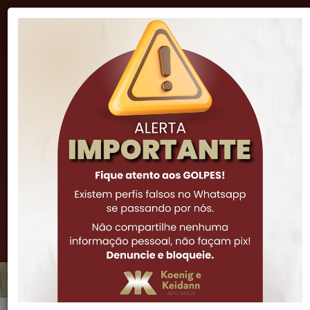
"A lei é inteligência, e sua função natural é impor o
procedimento correto e proibir a má ação."
Cicero
(51) 3341-7972
(51) 3061-0252
(51) 99973-6308
Notícias
Hesitação e rescisão