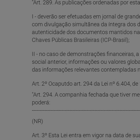
"Art. 289. As publicações ordenadas por est
I - deverão ser efetuadas em jornal de gran
com divulgação simultânea da íntegra dos do
autenticidade dos documentos mantidos na p
Chaves Públicas Brasileiras (ICP-Brasil);
II - no caso de demonstrações financeiras,
social anterior, informações ou valores glob
das informações relevantes contempladas nas
Art. 2º Ocaputdo art. 294 da Lei nº 6.404, 
"Art. 294. A companhia fechada que tiver men
poderá:
---------------------------------------------------------------------
(NR)
Art. 3º Esta Lei entra em vigor na data de su