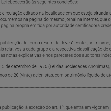
a Lei obedecerão às seguintes condições:
de circulação editado na localidade em que esteja situad
cumentos na página do mesmo jornal na internet, que dev
ágina própria emitida por autoridade certificadora crede
 a publicação de forma resumida deverá conter, no mínim
ais relativos a cada grupo e a respectiva classificação de
 notas explicativas e nos pareceres dos auditores indepe
de 15 de dezembro de 1976 (Lei das Sociedades Anônimas),
os de 20 (vinte) acionistas, com patrimônio líquido de at
-----------------------------------------------------------------------------------------
a publicação, à exceção do art. 1º, que entra em vigor em 