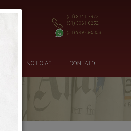
(51) 3341-7972
(51) 3061-0252
(51) 99973-6308
GOS
NOTÍCIAS
CONTATO