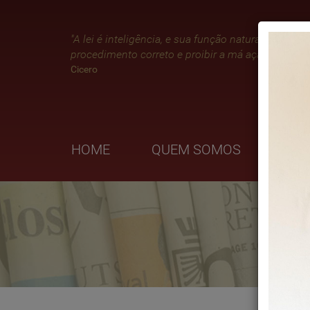
"A lei é inteligência, e sua função natural é impor 
procedimento correto e proibir a má ação."
Cicero
HOME
QUEM SOMOS
ÁRE