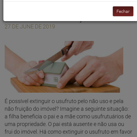
extinção de usufruto devido
Fechar
ao não uso e fruição?
27 DE JUNE DE 2019
É possível extinguir o usufruto pelo não uso e pela
não fruição do imóvel? Imagine a seguinte situação:
a filha beneficia o pai e a mãe como usufrutuários de
uma propriedade. O pai está ausente e não usa ou
frui do imóvel. Há como extinguir o usufruto em favor