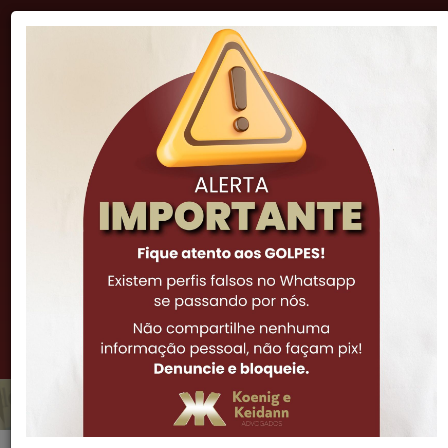
"A lei é inteligência, e sua função natural é impor o
procedimento correto e proibir a má ação."
Cicero
(51) 3341-7972
(51) 3061-0252
(51) 99973-6308
Notícias
Qual a jurisprudência sobre a