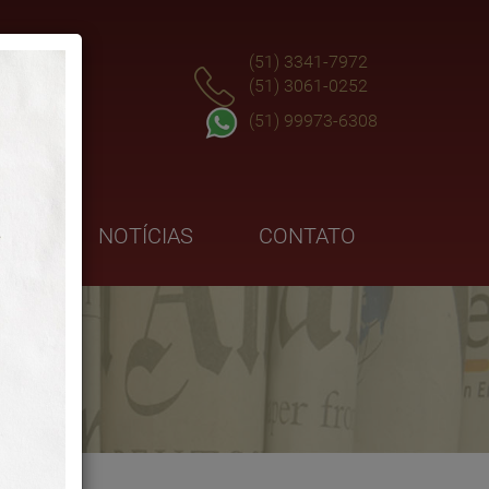
(51) 3341-7972
(51) 3061-0252
(51) 99973-6308
GOS
NOTÍCIAS
CONTATO