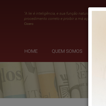
"A lei é inteligência, e sua função natural é impor 
procedimento correto e proibir a má ação."
Cicero
HOME
QUEM SOMOS
ÁRE